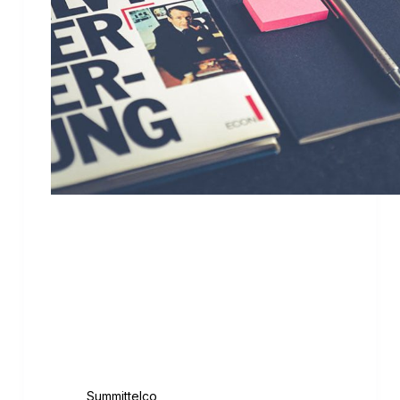
Lorem ipsum dolor sit amet, consectetur
adipiscing elit, sed do eiusmod tempor
incididunt ut labore et dolore magna aliqua.
Scelerisque purus semper eget duis. Quis
blandit turpis cursus in hac habitasse
platea. Pellentesque eu tincidunt tortor
aliquam nulla facilisi. Sed…
August 18, 2020
Summittelco