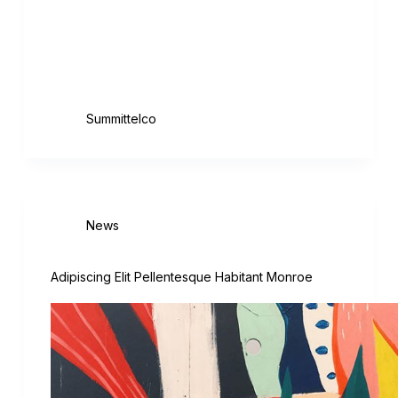
Scelerisque purus semper eget duis. Quis
blandit turpis cursus in hac habitasse
platea. Pellentesque eu tincidunt tortor
aliquam nulla facilisi. Sed…
August 18, 2020
Summittelco
News
Adipiscing Elit Pellentesque Habitant Monroe