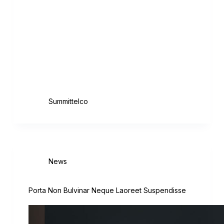
adipiscing elit, sed do eiusmod tempor
incididunt ut labore et dolore magna aliqua.
Scelerisque purus semper eget duis. Quis
blandit turpis cursus in hac habitasse
platea. Pellentesque eu tincidunt tortor
aliquam nulla facilisi. Sed…
August 18, 2020
Summittelco
News
Porta Non Bulvinar Neque Laoreet Suspendisse