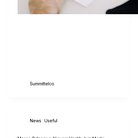
Lorem ipsum dolor sit amet, consectetur
adipiscing elit, sed do eiusmod tempor
incididunt ut labore et dolore magna aliqua.
Scelerisque purus semper eget duis. Quis
blandit turpis cursus in hac habitasse
platea. Pellentesque eu tincidunt tortor
aliquam nulla facilisi. Sed…
August 18, 2020
Summittelco
,
News
Useful