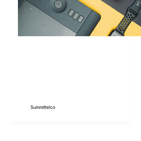
Lorem ipsum dolor sit amet, consectetur
adipiscing elit, sed do eiusmod tempor
incididunt ut labore et dolore magna aliqua.
Scelerisque purus semper eget duis. Quis
blandit turpis cursus in hac habitasse
platea. Pellentesque eu tincidunt tortor
aliquam nulla facilisi. Sed…
August 18, 2020
Summittelco